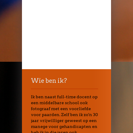
Wie ben ik?
Ik ben naast full-time docent op
een middelbare school ook
fotograaf met een voorliefde
voor paarden. Zelf ben ik zo'n 30
jaar vrijwilliger geweest op een
manege voor gehandicapten en
heb ik in die jaren ook